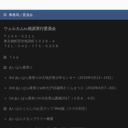
事務局／委員会
ウェルカムto相原実行委員会
〒１９４－０２１１
東京都町田市相原町１０３８－４
ＴＥＬ：０４２－７７５－５３５８
Ｔｏｐ
あいはら夜祭り
3rd あいはら夜祭りin大地沢青少年センター（2019年4月13～14日）
2nd あいはら夜祭りwith大戸武蔵岡さくらまつり（2018年4月7～8日）
1st あいはら夜祭りin大谷里山農園2017（４月８，９日）
あいはらくらしのお店マップ Web版（スマホ対応）
あいはらスタンプラリー概要