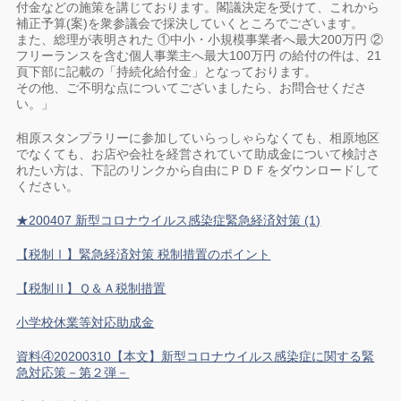
付金などの施策を講じております。閣議決定を受けて、これから
補正予算(案)を衆参議会で採決していくところでございます。
また、総理が表明された ①中小・小規模事業者へ最大200万円 ②
フリーランスを含む個人事業主へ最大100万円 の給付の件は、21
頁下部に記載の「持続化給付金」となっております。
その他、ご不明な点についてございましたら、お問合せくださ
い。」
相原スタンプラリーに参加していらっしゃらなくても、相原地区
でなくても、お店や会社を経営されていて助成金について検討さ
れたい方は、下記のリンクから自由にＰＤＦをダウンロードして
ください。
★200407 新型コロナウイルス感染症緊急経済対策 (1)
【税制Ⅰ】緊急経済対策 税制措置のポイント
【税制Ⅱ】Ｑ＆Ａ税制措置
小学校休業等対応助成金
資料④20200310【本文】新型コロナウイルス感染症に関する緊
急対応策－第２弾－