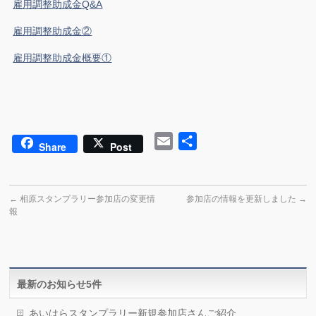
雇用調整助成金Q&A
雇用調整助成金②
雇用調整助成金概要①
Email
共
Share
Post
有
←
相原スタンプラリー参加店の変更情
参加店の情報を更新しました
→
報
最新のお知らせ5件
あいはらスタンプラリー新規参加店さんご紹介