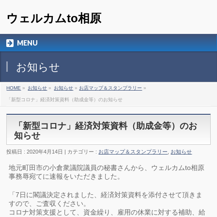
ウェルカムto相原
MENU
お知らせ
HOME
»
お知らせ
»
お知らせ
»
お店マップ＆スタンプラリー
»
「新型コロナ」経済対策資料（助成金等）のお知らせ
「新型コロナ」経済対策資料（助成金等）のお
知らせ
投稿日 : 2020年4月14日 | カテゴリー :
お店マップ＆スタンプラリー
,
お知らせ
地元町田市の小倉衆議院議員の秘書さんから、ウェルカムto相原
事務辱宛てに速報をいただきました。
「7日に閣議決定されました、経済対策資料を添付させて頂きま
すので、ご査収ください。
コロナ対策支援として、資金繰り、雇用の休業に対する補助、給