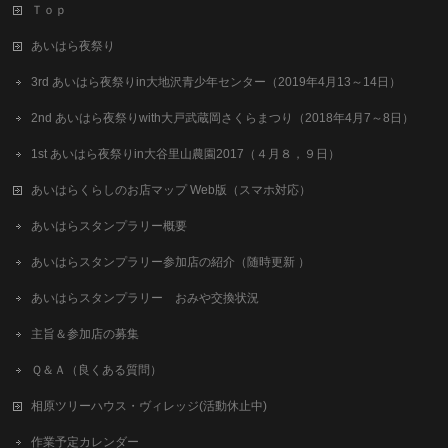
Ｔｏｐ
あいはら夜祭り
3rd あいはら夜祭りin大地沢青少年センター（2019年4月13～14日）
2nd あいはら夜祭りwith大戸武蔵岡さくらまつり（2018年4月7～8日）
1st あいはら夜祭りin大谷里山農園2017（４月８，９日）
あいはらくらしのお店マップ Web版（スマホ対応）
あいはらスタンプラリー概要
あいはらスタンプラリー参加店の紹介（随時更新 ）
あいはらスタンプラリー おみや交換状況
主旨＆参加店の募集
Ｑ＆Ａ（良くある質問）
相原ツリーハウス・ヴィレッジ(活動休止中)
作業予定カレンダー