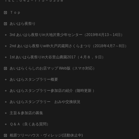
ＴＥＬ：０４２－７７５－５３５８
Ｔｏｐ
あいはら夜祭り
3rd あいはら夜祭りin大地沢青少年センター（2019年4月13～14日）
2nd あいはら夜祭りwith大戸武蔵岡さくらまつり（2018年4月7～8日）
1st あいはら夜祭りin大谷里山農園2017（４月８，９日）
あいはらくらしのお店マップ Web版（スマホ対応）
あいはらスタンプラリー概要
あいはらスタンプラリー参加店の紹介（随時更新 ）
あいはらスタンプラリー おみや交換状況
主旨＆参加店の募集
Ｑ＆Ａ（良くある質問）
相原ツリーハウス・ヴィレッジ(活動休止中)