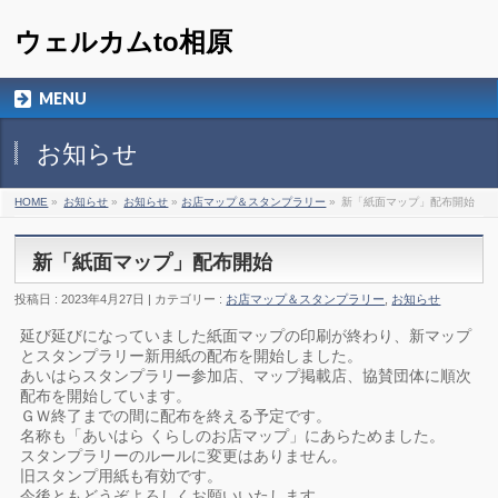
ウェルカムto相原
MENU
お知らせ
HOME
»
お知らせ
»
お知らせ
»
お店マップ＆スタンプラリー
»
新「紙面マップ」配布開始
新「紙面マップ」配布開始
投稿日 : 2023年4月27日 | カテゴリー :
お店マップ＆スタンプラリー
,
お知らせ
延び延びになっていました紙面マップの印刷が終わり、新マップ
とスタンプラリー新用紙の配布を開始しました。
あいはらスタンプラリー参加店、マップ掲載店、協賛団体に順次
配布を開始しています。
ＧＷ終了までの間に配布を終える予定です。
名称も「あいはら くらしのお店マップ」にあらためました。
スタンプラリーのルールに変更はありません。
旧スタンプ用紙も有効です。
今後ともどうぞよろしくお願いいたします。